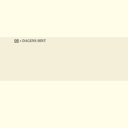
Hoppa
till
innehåll
08
»
DAGENS HINT