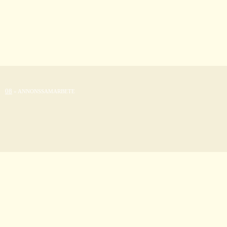
Hoppa
till
innehåll
08
»
ANNONSSAMARBETE