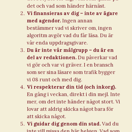
det och vad som händer härnäst.
Vi finansieras av dig – inte av ägare
med agendor.
Ingen annan
bestämmer vad vi skriver om, ingen
algoritm avgör vad du får läsa. Du är
vår enda uppdragsgivare.
Du är inte vår målgrupp – du är en
del av redaktionen.
Du påverkar vad
vi gör och var vi gräver. I en bransch
som ser sina läsare som trafik bygger
vi 08 runt och med dig.
Vi respekterar din tid (och inkorg).
En gång i veckan, direkt i din mejl. Inte
mer, om det inte händer något stort. Vi
lovar att aldrig skicka något bara för
att skicka något.
Vi guidar dig genom din stad.
Vad du
inte vill missa den här helgen. Vad som