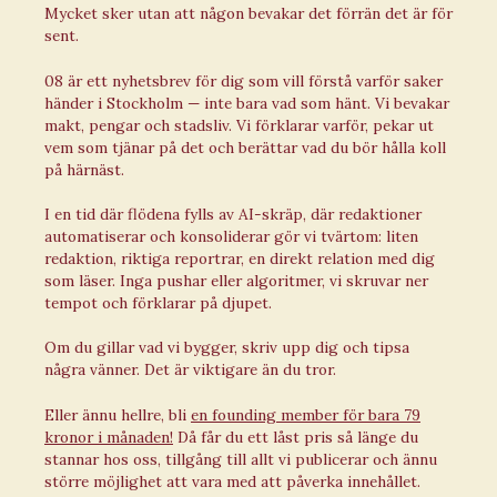
Mycket sker utan att någon bevakar det förrän det är för
sent.
08 är ett nyhetsbrev för dig som vill förstå varför saker
händer i Stockholm — inte bara vad som hänt. Vi bevakar
makt, pengar och stadsliv. Vi förklarar varför, pekar ut
vem som tjänar på det och berättar vad du bör hålla koll
på härnäst.
I en tid där flödena fylls av AI-skräp, där redaktioner
automatiserar och konsoliderar gör vi tvärtom: liten
redaktion, riktiga reportrar, en direkt relation med dig
som läser. Inga pushar eller algoritmer, vi skruvar ner
tempot och förklarar på djupet.
Om du gillar vad vi bygger, skriv upp dig och tipsa
några vänner. Det är viktigare än du tror.
Eller ännu hellre, bli
en founding member för bara 79
kronor i månaden!
Då får du ett låst pris så länge du
stannar hos oss, tillgång till allt vi publicerar och ännu
större möjlighet att vara med att påverka innehållet.