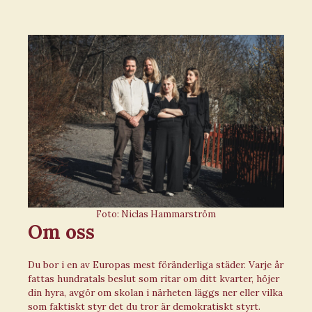
Hoppa
till
innehåll
Foto: Niclas Hammarström
Om oss
Du bor i en av Europas mest föränderliga städer. Varje år
fattas hundratals beslut som ritar om ditt kvarter, höjer
din hyra, avgör om skolan i närheten läggs ner eller vilka
som faktiskt styr det du tror är demokratiskt styrt.